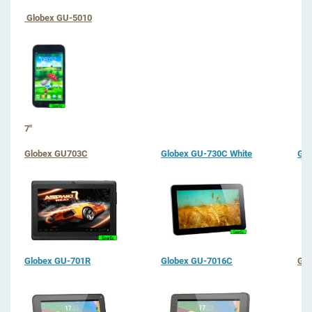
Globex GU-5010
7"
Globex GU703C
Globex GU-730C White
Glo
Globex GU-701R
Globex GU-7016C
Glo