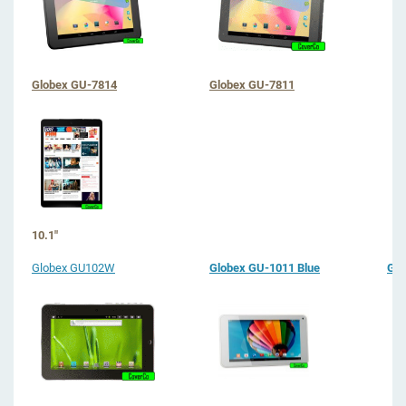
Globex GU-7814
Globex GU-7811
10.1"
Globex GU102W
Globex GU-1011 Blue
Glo