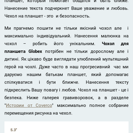
планшет, который помогает общатся и быть ближе.
Нанесение текста подчеркнет Ваше уважение и любовь.
Чехол на планшет - это и безопасность.
Ми прагнемо пошити не тільки якісний чохол але і
максимально індивідуальний. Нанесення малюнка на
чохол – робить його унікальним.
Чохол для
планшета
Globex
потрібен не тільки дорослому але і
дитині. Як цікаво буде виглядати улюблений мультяшний
герой на чохлі. Дуже часто в наш прогресивний час ми
даруємо нашим батькам планшет, який допомагає
спілкуватися і бути ближче. Нанесення тексту
підкреслить Вашу повагу і любов. Чохол на планшет - це і
безпека. Ниже галерея гравиворовок, а в разделе
"
Истории от Coverco
" максимально полное собрание
перемещения рисунка на чехол.
5.3"