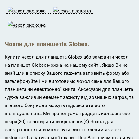
Чохли для планшетів Globex.
Купити чехол для планшета Globex або замовити чохол
на планшет Globex можна на нашому сайті. Якщо Ви не
знайшли в списку Вашого гаджета заповніть форму або
зателефонуйте і ми виготовимо чохол саме для Вашого
планшета чи електронної книги. Аксесуари для планшета
- дуже важливий елемент захисту від зовнішніх загроз, та
з іншого боку вони можуть підкреслити його
індівідуальність. Ми пропонуємо тридцять кольорів еко
шкіри(30) та чотири типи кріплення(4).Чохол для
електронної книги може бути виготовленим як з еко
шкіри так і з натуральної шкіри. Ціна Вас приємно здивує.