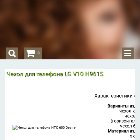
0
Чехол для телефона LG V10 H961S
Характеристики че
Варианты изде
- чехол-кн
- чехол-
(горизонталь
- чехол-ба
Материал изде
- эко