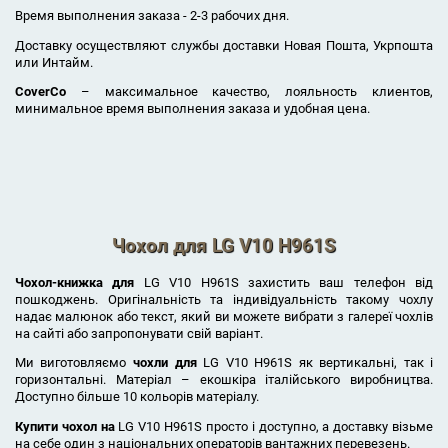
Время выполнения заказа - 2-3 рабочих дня.
Доставку осуществляют службы доставки Новая Пошта, Укрпошта
или Интайм.
CoverCo
– максимальное качество, лояльность клиентов,
минимальное время выполнения заказа и удобная цена.
Чохол для LG V10 H961S
Чохол-книжка для
LG V10 H961S захистить ваш телефон від
пошкоджень. Оригінальність та індивідуальність такому чохлу
надає малюнок або текст, який ви можете вибрати з галереї чохлів
на сайті або запропонувати свій варіант.
Ми виготовляємо
чохли для
LG V10 H961S як вертикальні, так і
горизонтальні. Матеріал – екошкіра італійського виробництва.
Доступно більше 10 кольорів матеріалу.
Купити чохол на
LG V10 H961S просто і доступно, а доставку візьме
на себе один з національних операторів вантажних перевезень.